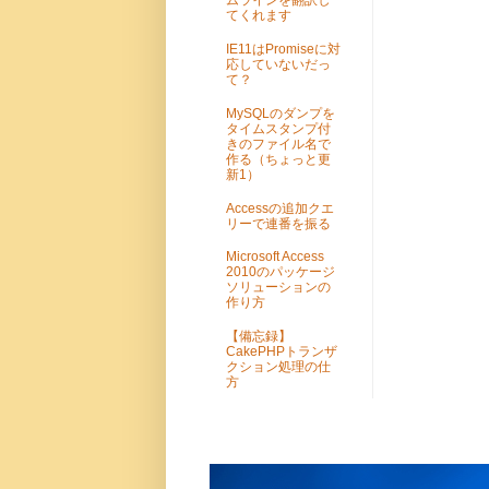
ムラインを翻訳し
てくれます
IE11はPromiseに対
応していないだっ
て？
MySQLのダンプを
タイムスタンプ付
きのファイル名で
作る（ちょっと更
新1）
Accessの追加クエ
リーで連番を振る
Microsoft Access
2010のパッケージ
ソリューションの
作り方
【備忘録】
CakePHPトランザ
クション処理の仕
方