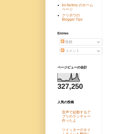
bs-factory のホーム
ページ
クリボウの
Blogger Tips
Entries
投稿
コメント
ページビューの合計
327,250
人気の投稿
音声で起動するア
プリのランチャー
作ったよ
ツイッターのタイ