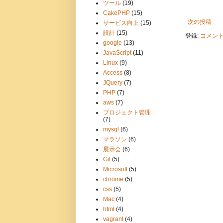
ツール
(19)
CakePHP
(15)
次の投稿
サービス向上
(15)
設計
(15)
登録:
コメントの
google
(13)
JavaScript
(11)
Linux
(9)
Access
(8)
JQuery
(7)
PHP
(7)
aws
(7)
プロジェクト管理
(7)
mysql
(6)
マラソン
(6)
展示会
(6)
Git
(5)
Microsoft
(5)
chrome
(5)
css
(5)
Mac
(4)
html
(4)
vagrant
(4)