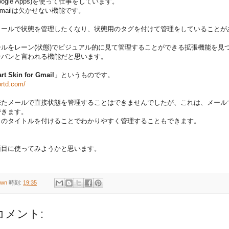
旧Google Apps)を使って仕事をしています。
mailは欠かせない機能です。
メールで状態を管理したくなり、状態用のタグを付けて管理をしていることが
ルをレーン(状態)でビジュアル的に見て管理することができる拡張機能を見
ンバンと言われる機能だと思います。
rt Skin for Gmail
」というものです。
ortd.com/
来たメールで直接状態を管理することはできませんでしたが、これは、メール
できます。
自のタイトルを付けることでわかりやすく管理することもできます。
面目に使ってみようかと思います。
own
時刻:
19:35
コメント: