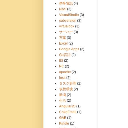
携帯電話
(4)
NAS
(3)
VisualStudio
(3)
subversion
(3)
virtualbox
(3)
サーバー
(3)
言葉
(3)
Excel
(2)
Google Apps
(2)
Go言語
(2)
IIS
(2)
PC
(2)
apache
(2)
less
(2)
タスク管理
(2)
仮想環境
(2)
新潟
(2)
生活
(2)
AngularJS
(1)
CakeEmail
(1)
GAE
(1)
Kindle
(1)