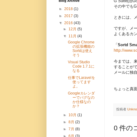
G Suite(
Blog Archive
その中でもG
►
2018
(1)
►
2017
(3)
ときには、
▼
2016
(43)
ですが、メー
►
12月
(5)
よくあるカ
▼
11月
(4)
Google Chrome
「
Sortd Sma
の拡張機能の
http://www.s
Sortdは使え
そう
今までは、
Visual Studio
Code 1.7.1に
することが
なる
メールに独
仕事でLaravelを
使ってます
よ。
ちょっと真
Googleカレンダ
ーでバグなの
か仕様なの
か？
投稿者
Unkn
►
10月
(1)
►
8月
(2)
0 件の
►
7月
(8)
►
6月
(3)