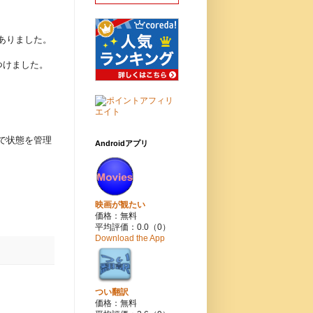
ありました。
つけました。
で状態を管理
Androidアプリ
映画が観たい
価格：無料
平均評価：0.0（0）
Download the App
つい翻訳
価格：無料