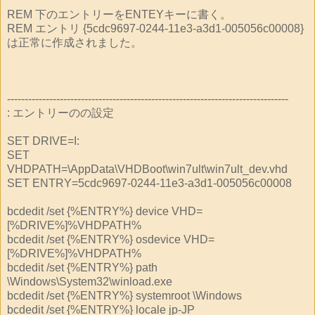
REM 下のエントリーをENTEYキーに書く。
REM エントリ {5cdc9697-0244-11e3-a3d1-005056c00008}
は正常に作成されました。
--------------------------------------------------------------------------------
: エントリーのの設定
SET DRIVE=I:
SET
VHDPATH=\AppData\VHDBoot\win7ult\win7ult_dev.vhd
SET ENTRY=5cdc9697-0244-11e3-a3d1-005056c00008
bcdedit /set {%ENTRY%} device VHD=
[%DRIVE%]%VHDPATH%
bcdedit /set {%ENTRY%} osdevice VHD=
[%DRIVE%]%VHDPATH%
bcdedit /set {%ENTRY%} path
\Windows\System32\winload.exe
bcdedit /set {%ENTRY%} systemroot \Windows
bcdedit /set {%ENTRY%} locale jp-JP