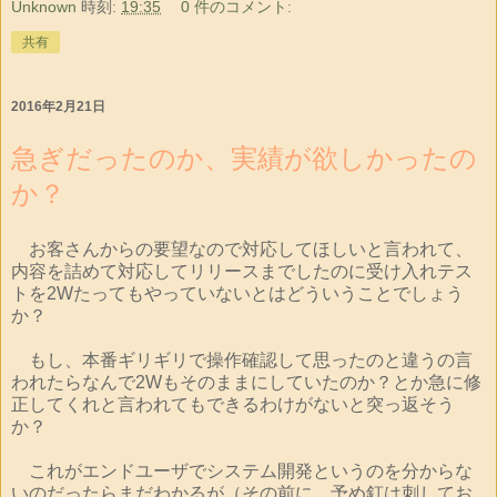
Unknown
時刻:
19:35
0 件のコメント:
共有
2016年2月21日
急ぎだったのか、実績が欲しかったの
か？
お客さんからの要望なので対応してほしいと言われて、
内容を詰めて対応してリリースまでしたのに受け入れテス
トを2Wたってもやっていないとはどういうことでしょう
か？
もし、本番ギリギリで操作確認して思ったのと違うの言
われたらなんで2Wもそのままにしていたのか？とか急に修
正してくれと言われてもできるわけがないと突っ返そう
か？
これがエンドユーザでシステム開発というのを分からな
いのだったらまだわかるが（その前に、予め釘は刺してお