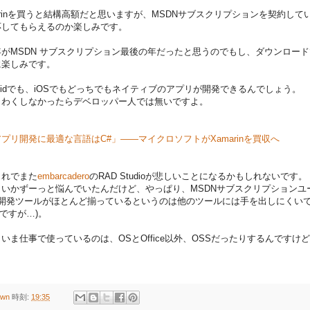
rinを買うと結構高額だと思いますが、MSDNサブスクリプションを契約して
応してもらえるのか楽しみです。
がMSDN サブスクリプション最後の年だったと思うのでもし、ダウンロー
に楽しみです。
roidでも、iOSでもどっちでもネイティブのアプリが開発できるんでしょう。
くわくしなかったらデベロッパー人では無いですよ。
プリ開発に最適な言語はC#」――マイクロソフトがXamarinを買収へ
これでまた
embarcadero
のRAD Studioが悲しいことになるかもしれないです。
まいかずーっと悩んでいたんだけど、やっぱり、MSDNサブスクリプションユ
S開発ツールがほとんど揃っているというのは他のツールには手を出しにくいで
ーザですが…)。
ま仕事で使っているのは、OSとOffice以外、OSSだったりするんですけ
own
時刻:
19:35