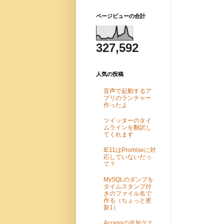
ページビューの合計
327,592
人気の投稿
音声で起動するア
プリのランチャー
作ったよ
ツイッターのタイ
ムラインを翻訳し
てくれます
IE11はPromiseに対
応していないだっ
て？
MySQLのダンプを
タイムスタンプ付
きのファイル名で
作る（ちょっと更
新1）
Accessの追加クエ