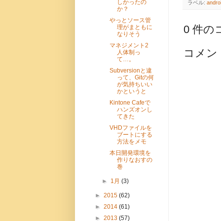
しかったの
ラベル:
andro
か？
やっとソース管
0 件の
理がまともに
なりそう
マネジメント2
コメン
人体制っ
て…。
Subversionと違
って、Gitの何
が気持ちいい
かというと
Kintone Cafeで
ハンズオンし
てきた
VHDファイルを
ブートにする
方法をメモ
本日開発環境を
作りなおすの
巻
►
1月
(3)
►
2015
(62)
►
2014
(61)
►
2013
(57)