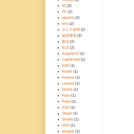
IIS
(2)
PC
(2)
apache
(2)
less
(2)
タスク管理
(2)
仮想環境
(2)
新潟
(2)
生活
(2)
AngularJS
(1)
CakeEmail
(1)
GAE
(1)
Kindle
(1)
Kintone
(1)
Laravel
(1)
Oracle
(1)
Paas
(1)
Ruby
(1)
SSD
(1)
Skype
(1)
Smarty
(1)
VHD
(1)
blogger
(1)