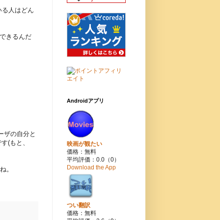
いる人はどん
ドできるんだ
Androidアプリ
ーザの自分と
す(もと、
映画が観たい
価格：無料
平均評価：0.0（0）
Download the App
どね。
つい翻訳
価格：無料