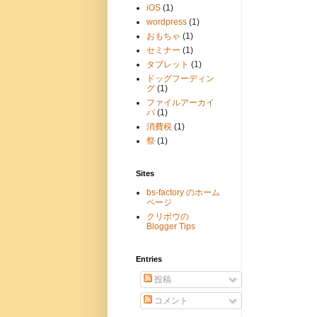
iOS
(1)
wordpress
(1)
おもちゃ
(1)
セミナー
(1)
タブレット
(1)
ドッグフーディン
グ
(1)
ファイルアーカイ
バ
(1)
消費税
(1)
祭
(1)
Sites
bs-factory のホーム
ページ
クリボウの
Blogger Tips
Entries
投稿
コメント