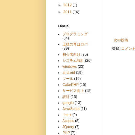
►
2012
(1)
►
2011
(16)
Labels
プログラミング
(54)
次の投稿
王様の耳はロバ
(39)
登録:
コメントの
初心者向け
(35)
システム設計
(26)
windows
(23)
android
(19)
ツール
(19)
CakePHP
(15)
サービス向上
(15)
設計
(15)
google
(13)
JavaScript
(11)
Linux
(9)
Access
(8)
JQuery
(7)
PHP
(7)