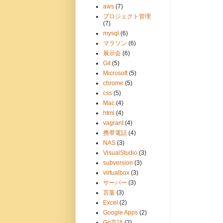
aws
(7)
プロジェクト管理
(7)
mysql
(6)
マラソン
(6)
展示会
(6)
Git
(5)
Microsoft
(5)
chrome
(5)
css
(5)
Mac
(4)
html
(4)
vagrant
(4)
携帯電話
(4)
NAS
(3)
VisualStudio
(3)
subversion
(3)
virtualbox
(3)
サーバー
(3)
言葉
(3)
Excel
(2)
Google Apps
(2)
Go言語
(2)