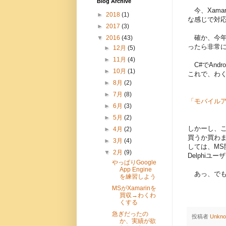
Blog Archive
今、Xama
►
2018
(1)
な感じで対
►
2017
(3)
確か、今年
▼
2016
(43)
ったら非常
►
12月
(5)
►
11月
(4)
C#でAnd
►
10月
(1)
これで、わ
►
8月
(2)
►
7月
(8)
「モバイルア
►
6月
(3)
►
5月
(2)
しかーし、
►
4月
(2)
買うか買わ
►
3月
(4)
しては、M
▼
2月
(9)
Delphiユ
やっぱりGoogle
App Engine
あっ、でもい
を練習しよう
MSがXamarinを
買収→わくわ
くする
急ぎだったの
投稿者
Unkn
か、実績が欲