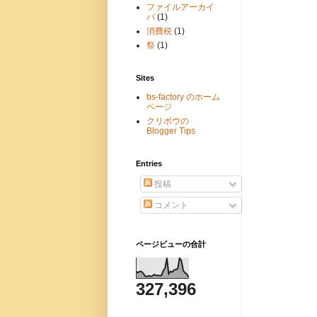
ファイルアーカイ
バ
(1)
消費税
(1)
祭
(1)
Sites
bs-factory のホーム
ページ
クリボウの
Blogger Tips
Entries
投稿
コメント
ページビューの合計
327,396