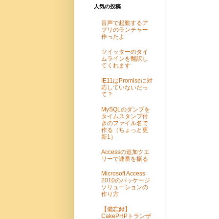
人気の投稿
音声で起動するア
プリのランチャー
作ったよ
ツイッターのタイ
ムラインを翻訳し
てくれます
IE11はPromiseに対
応していないだっ
て？
MySQLのダンプを
タイムスタンプ付
きのファイル名で
作る（ちょっと更
新1）
Accessの追加クエ
リーで連番を振る
Microsoft Access
2010のパッケージ
ソリューションの
作り方
【備忘録】
CakePHPトランザ