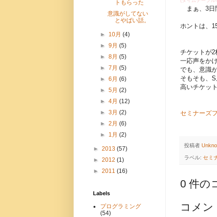
(タイムテーブル
トもらった
まぁ、3日
意識がしてない
とやばい話。
ホントは、
►
10月
(4)
►
9月
(5)
チケットが
►
8月
(5)
一応声をか
►
7月
(5)
でも、意識
そもそも、S
►
6月
(6)
高いチケッ
►
5月
(2)
►
4月
(12)
►
3月
(2)
セミナーズフェス
►
2月
(6)
►
1月
(2)
投稿者
Unkn
►
2013
(57)
ラベル:
セミ
►
2012
(1)
►
2011
(16)
0 件の
Labels
コメン
プログラミング
(54)