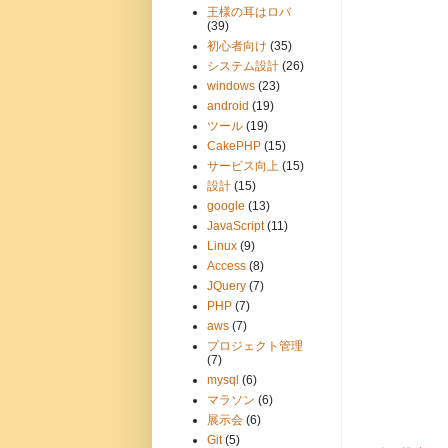
王様の耳はロバ
(39)
初心者向け
(35)
システム設計
(26)
windows
(23)
android
(19)
ツール
(19)
CakePHP
(15)
サービス向上
(15)
設計
(15)
google
(13)
JavaScript
(11)
Linux
(9)
Access
(8)
JQuery
(7)
PHP
(7)
aws
(7)
プロジェクト管理
(7)
mysql
(6)
マラソン
(6)
展示会
(6)
Git
(5)