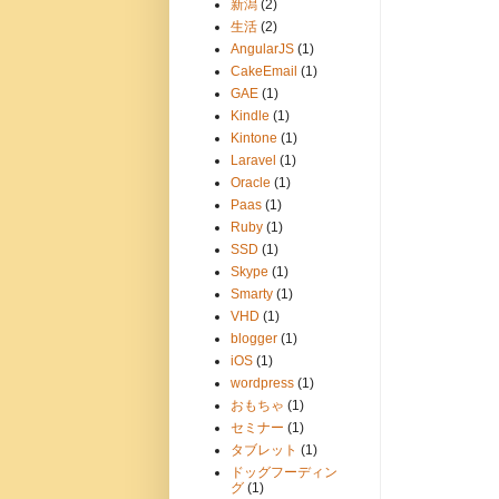
新潟
(2)
生活
(2)
AngularJS
(1)
CakeEmail
(1)
GAE
(1)
Kindle
(1)
Kintone
(1)
Laravel
(1)
Oracle
(1)
Paas
(1)
Ruby
(1)
SSD
(1)
Skype
(1)
Smarty
(1)
VHD
(1)
blogger
(1)
iOS
(1)
wordpress
(1)
おもちゃ
(1)
セミナー
(1)
タブレット
(1)
ドッグフーディン
グ
(1)