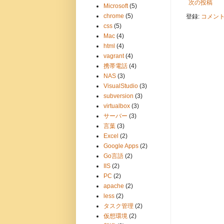
次の投稿
Microsoft
(5)
chrome
(5)
登録:
コメントの
css
(5)
Mac
(4)
html
(4)
vagrant
(4)
携帯電話
(4)
NAS
(3)
VisualStudio
(3)
subversion
(3)
virtualbox
(3)
サーバー
(3)
言葉
(3)
Excel
(2)
Google Apps
(2)
Go言語
(2)
IIS
(2)
PC
(2)
apache
(2)
less
(2)
タスク管理
(2)
仮想環境
(2)