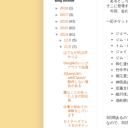
あるところか
Blog Archive
そこに登壇
►
2018
(1)
今回、会わ
►
2017
(3)
一応チケッ
►
2016
(43)
►
2015
(62)
ジェー
▼
2014
(61)
ジム・
►
12月
(5)
トム・
▼
11月
(7)
ジェイ
はてなが沢山浮
かぶよ
ジム・
Googleのハング
和仁達
アウトで会議
竹中平
JQueryUIの
堀江貴
addClassが
動作しない場
神田昌
合がある
近藤太
嫌なことがあっ
細川佳
たときの対応
池松耕
策
仕事で初めての
体験をしてい
ます
3日間ある
セミナーズフェ
なので、3
スタのチケッ