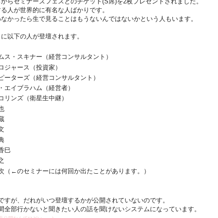
らセミナーズフェスとのチケット(S席)を2枚プレゼントされました。
する人が世界的に有名な人ばかりです。
なかったら生で見ることはもうないんではないかという人もいます。
トに以下の人が登壇されます。
ムス・スキナー（経営コンサルタント）
ロジャース（投資家）
ピーターズ（経営コンサルタント）
・エイブラハム（経営者）
コリンズ（衛星生中継）
也
蔵
文
典
香巳
之
次（←のセミナーには何回か出たことがあります。）
のですが、だれがいつ登壇するかが公開されていないのです。
日間全部行かないと聞きたい人の話を聞けないシステムになっています。