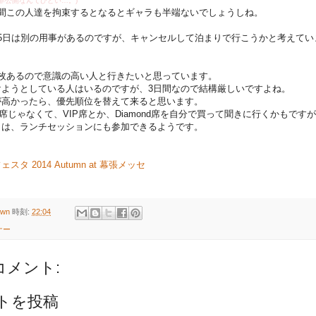
非公開なんてひどい…。)
間この人達を拘束するとなるとギャラも半端ないでしょうしね。
15日は別の用事があるのですが、キャンセルして泊まりで行こうかと考えてい
2枚あるので意識の高い人と行きたいと思っています。
けようとしている人はいるのですが、3日間なので結構厳しいですよね。
が高かったら、優先順位を替えて来ると思います。
席じゃなくて、VIP席とか、Diamond席を自分で買って聞きに行くかもです
トは、ランチセッションにも参加できるようです。
タ 2014 Autumn at 幕張メッセ
own
時刻:
22:04
ナー
コメント:
トを投稿