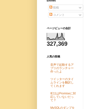
Entries
投稿
コメント
ページビューの合計
327,369
人気の投稿
音声で起動するア
プリのランチャー
作ったよ
ツイッターのタイ
ムラインを翻訳し
てくれます
IE11はPromiseに対
応していないだっ
て？
MySQLのダンプを