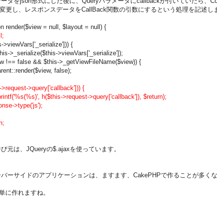
タをjson形式にした後に、Queryパラメータにcallbackが付いていたら、Conte
iptに変更し、レスポンスデータをCallBack関数の引数にするという処理を記述し
on render($view = null, $layout = null) {
l;
is->viewVars['_serialize'])) {
his->_serialize($this->viewVars['_serialize']);
iew !== false && $this->_getViewFileName($view)) {
rent::render($view, false);
s->request->query['callback'])) {
rintf('%s(%s)', h($this->request->query['callback']), $return);
nse->type('js');
n;
元は、JQueryの$.ajaxを使っています。
バーサイドのアプリケーションは、ますます、CakePHPで作ることが多く
は簡単に作れますね。