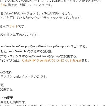
Pは、レスポンスをJSONで戻しても、JSONPに対応することができません。
.4
以降では、対応しているようです。
CakePHPのバージョンは、2.3なので調べました。
調べて対応している方がいたのでサイトをメモしておきます。
omさんの
サイト
です。
抜粋すると以下のとおりです。
Cake/View/JsonView.phpをapp/View/JsonpView.phpへコピーする。
したJsonpView.phpの改造する(後述)。
n形式でレスポンスする時のviewClassを"jsonp"に変更する。
ディング方法は、
CakePHPでjson形式でレスポンスする方法
参照。
.phpの抜粋
ラス名とrenderメソッドのみです。
変更
wに変更する。
ソッドの変更
が変更した箇所です。