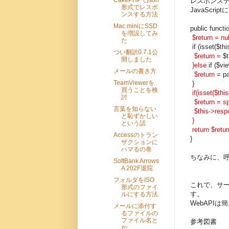
CakePHPでjson
レスポンスデー
形式でレスポ
JavaScr
ンスする方法
Mac miniにSSD
public functi
を増設してみ
$return = nul
た
if (isset($th
つい翻訳0.7.1公
$return =
$t
開しました
}else
if ($v
メールの書き方
$return
= pa
TeamViewerを
}
買うことを検
if(isset($thi
討
$return = sp
言葉を知らない
$this->respo
と恥ずかしい
}
という話
return $retur
Accessのトラン
}
ザクションに
ハマるの巻
ちなみに、呼び
SoftBank Arrows
A 202F退院
フォルダをISO
これで、サー
形式のファイ
す。
ルにする方法
WebAPI
メールに添付す
るファイルの
ファイル名と
参考図書
か