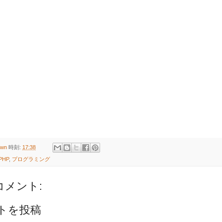
own
時刻:
17:38
PHP
,
プログラミング
コメント:
トを投稿