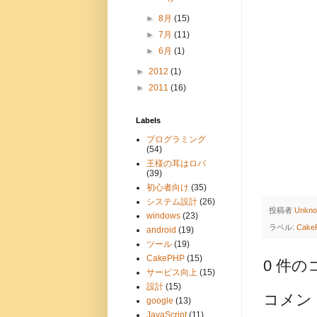
►
8月
(15)
►
7月
(11)
►
6月
(1)
►
2012
(1)
►
2011
(16)
Labels
プログラミング
(54)
王様の耳はロバ
(39)
初心者向け
(35)
システム設計
(26)
投稿者
Unkn
windows
(23)
ラベル:
Cake
android
(19)
ツール
(19)
CakePHP
(15)
0 件の
サービス向上
(15)
設計
(15)
コメン
google
(13)
JavaScript
(11)