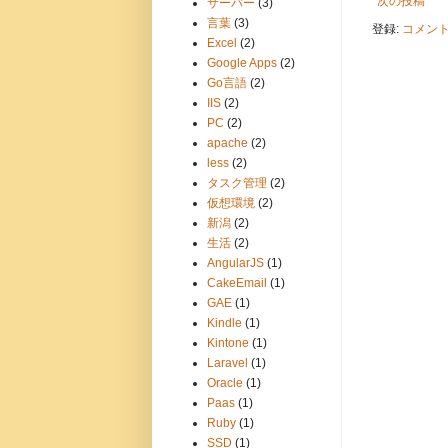
次の投稿
サーバー
(3)
言葉
(3)
登録:
コメントの
Excel
(2)
Google Apps
(2)
Go言語
(2)
IIS
(2)
PC
(2)
apache
(2)
less
(2)
タスク管理
(2)
仮想環境
(2)
新潟
(2)
生活
(2)
AngularJS
(1)
CakeEmail
(1)
GAE
(1)
Kindle
(1)
Kintone
(1)
Laravel
(1)
Oracle
(1)
Paas
(1)
Ruby
(1)
SSD
(1)