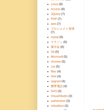
Linux
(9)
Access
(8)
JQuery
(7)
PHP
(7)
aws
(7)
プロジェクト管理
(7)
mysql
(6)
マラソン
(6)
展示会
(6)
Git
(5)
Microsoft
(5)
chrome
(5)
css
(5)
Mac
(4)
html
(4)
vagrant
(4)
携帯電話
(4)
NAS
(3)
VisualStudio
(3)
subversion
(3)
virtualbox
(3)