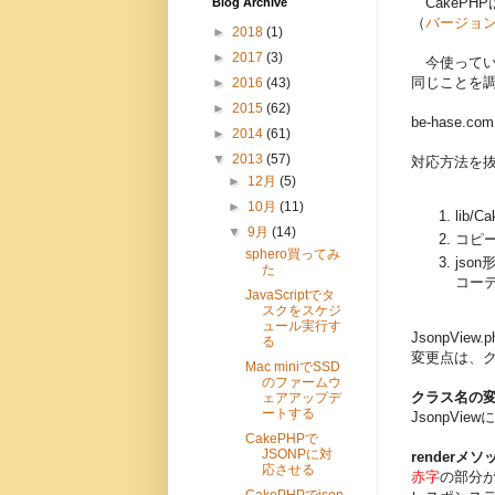
CakePH
Blog Archive
（
バージョン2
►
2018
(1)
►
2017
(3)
今使っている
同じことを
►
2016
(43)
►
2015
(62)
be-hase.c
►
2014
(61)
▼
2013
(57)
対応方法を
►
12月
(5)
►
10月
(11)
lib/
▼
9月
(14)
コピー
sphero買ってみ
jso
た
コー
JavaScriptでタ
スクをスケジ
ュール実行す
JsonpView
る
変更点は、ク
Mac miniでSSD
のファームウ
クラス名の
ェアアップデ
ートする
JsonpVie
CakePHPで
JSONPに対
renderメ
応させる
赤字
の部分