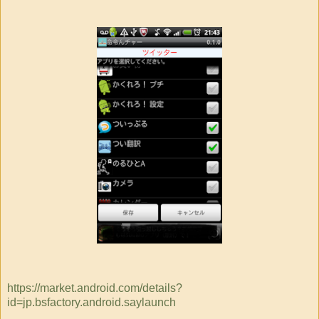
https://market.android.com/details?
id=jp.bsfactory.android.saylaunch