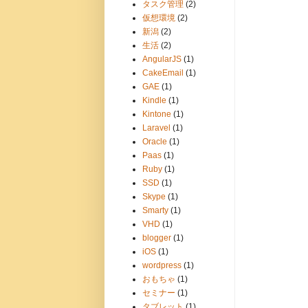
タスク管理
(2)
仮想環境
(2)
新潟
(2)
生活
(2)
AngularJS
(1)
CakeEmail
(1)
GAE
(1)
Kindle
(1)
Kintone
(1)
Laravel
(1)
Oracle
(1)
Paas
(1)
Ruby
(1)
SSD
(1)
Skype
(1)
Smarty
(1)
VHD
(1)
blogger
(1)
iOS
(1)
wordpress
(1)
おもちゃ
(1)
セミナー
(1)
タブレット
(1)