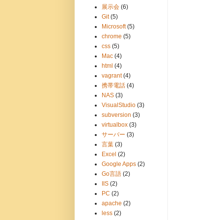
展示会
(6)
Git
(5)
Microsoft
(5)
chrome
(5)
css
(5)
Mac
(4)
html
(4)
vagrant
(4)
携帯電話
(4)
NAS
(3)
VisualStudio
(3)
subversion
(3)
virtualbox
(3)
サーバー
(3)
言葉
(3)
Excel
(2)
Google Apps
(2)
Go言語
(2)
IIS
(2)
PC
(2)
apache
(2)
less
(2)