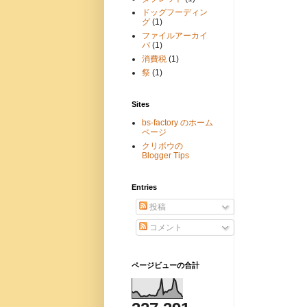
ドッグフーディン
グ
(1)
ファイルアーカイ
バ
(1)
消費税
(1)
祭
(1)
Sites
bs-factory のホーム
ページ
クリボウの
Blogger Tips
Entries
投稿
コメント
ページビューの合計