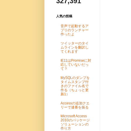
327,391
人気の投稿
音声で起動するア
プリのランチャー
作ったよ
ツイッターのタイ
ムラインを翻訳し
てくれます
IE11はPromiseに対
応していないだっ
て？
MySQLのダンプを
タイムスタンプ付
きのファイル名で
作る（ちょっと更
新1）
Accessの追加クエ
リーで連番を振る
Microsoft Access
2010のパッケージ
ソリューションの
作り方