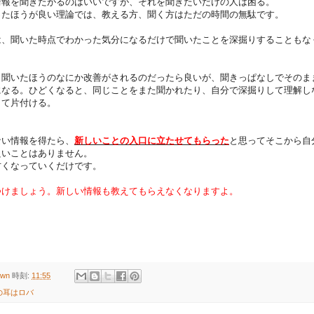
報を聞きたがるのはいいですが、それを聞きたいだけの人は困る。
ったほうが良い理論では、教える方、聞く方はただの時間の無駄です。
は、聞いた時点でわかった気分になるだけで聞いたことを深掘りすることもな
、聞いたほうのなにか改善がされるのだったら良いが、聞きっぱなしでそのま
になる。ひどくなると、同じことをまた聞かれたり、自分で深掘りして理解し
して片付ける。
ない情報を得たら、
新しいことの入口に立たせてもらった
と思ってそこから自
良いことはありません。
古くなっていくだけです。
つけましょう。新しい情報も教えてもらえなくなりますよ。
own
時刻:
11:55
の耳はロバ