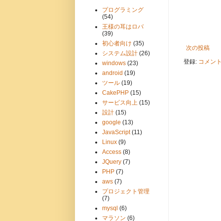
プログラミング
(54)
王様の耳はロバ
(39)
初心者向け
(35)
次の投稿
システム設計
(26)
登録:
コメントの
windows
(23)
android
(19)
ツール
(19)
CakePHP
(15)
サービス向上
(15)
設計
(15)
google
(13)
JavaScript
(11)
Linux
(9)
Access
(8)
JQuery
(7)
PHP
(7)
aws
(7)
プロジェクト管理
(7)
mysql
(6)
マラソン
(6)