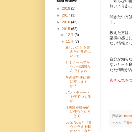
知らない情
Blog Archive
無いよりあ
►
2018
(1)
►
2017
(3)
聞きたい方
く。
►
2016
(43)
▼
2015
(62)
教えた方は
►
12月
(3)
話損の感じ
▼
11月
(7)
ない情報と
新しいことを聞
きたがるのは
いいが
自分が知ら
セミナーってそ
ないと何も
ういう認識な
ただ情報が
んですよね
その資料後に役
皆さん気を
に立ちます
か？
ガントチャート
を何でつくる
か
IT機器を積極的
に使うという
ことで
投稿者
Unkn
Let's Noteとサヨ
ラベル:
王様
ウナラする時
がやってきた