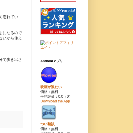
く忘れてい
まになるので
ないから使え
分で歩き出さ
Androidアプリ
映画が観たい
価格：無料
平均評価：0.0（0）
Download the App
つい翻訳
価格：無料