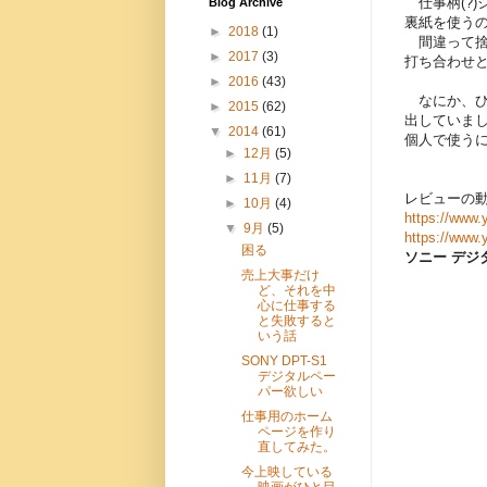
仕事柄(?
Blog Archive
裏紙を使う
►
2018
(1)
間違って捨
►
2017
(3)
打ち合わせ
►
2016
(43)
なにか、ひ
►
2015
(62)
出していま
▼
2014
(61)
個人で使う
►
12月
(5)
►
11月
(7)
レビューの
►
10月
(4)
https://www
▼
9月
(5)
https://www
困る
ソニー デジタ
売上大事だけ
ど、それを中
心に仕事する
と失敗すると
いう話
SONY DPT-S1
デジタルペー
パー欲しい
仕事用のホーム
ページを作り
直してみた。
今上映している