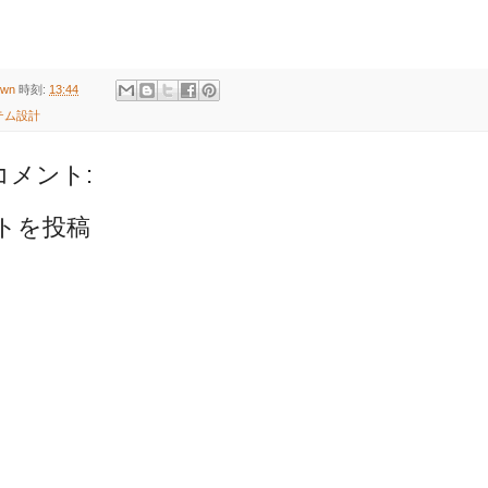
own
時刻:
13:44
テム設計
コメント:
トを投稿