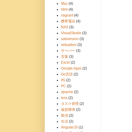
Mac
(4)
html
(4)
vagrant
(4)
携帯電話
(4)
NAS
(3)
VisualStudio
(3)
subversion
(3)
virtualbox
(3)
サーバー
(3)
言葉
(3)
Excel
(2)
Google Apps
(2)
Go言語
(2)
IIS
(2)
PC
(2)
apache
(2)
less
(2)
タスク管理
(2)
仮想環境
(2)
新潟
(2)
生活
(2)
AngularJS
(1)