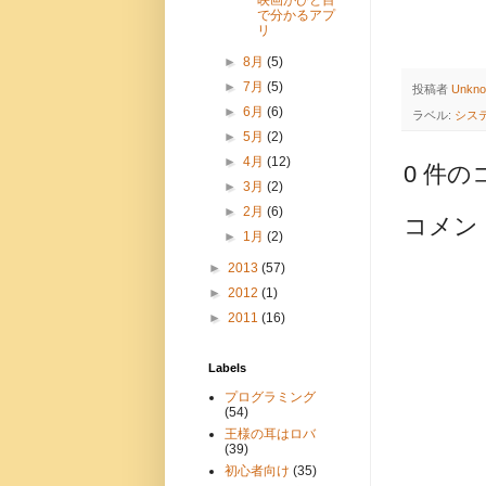
映画がひと目
で分かるアプ
リ
►
8月
(5)
►
7月
(5)
投稿者
Unkn
►
6月
(6)
ラベル:
シス
►
5月
(2)
►
4月
(12)
0 件の
►
3月
(2)
►
2月
(6)
コメン
►
1月
(2)
►
2013
(57)
►
2012
(1)
►
2011
(16)
Labels
プログラミング
(54)
王様の耳はロバ
(39)
初心者向け
(35)