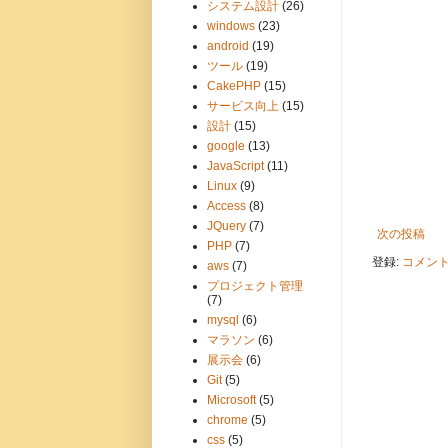
システム設計
(26)
windows
(23)
android
(19)
ツール
(19)
CakePHP
(15)
サービス向上
(15)
設計
(15)
google
(13)
JavaScript
(11)
Linux
(9)
Access
(8)
JQuery
(7)
次の投稿
PHP
(7)
登録:
コメントの
aws
(7)
プロジェクト管理
(7)
mysql
(6)
マラソン
(6)
展示会
(6)
Git
(5)
Microsoft
(5)
chrome
(5)
css
(5)