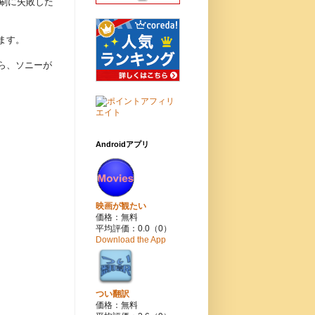
刷に失敗した
ます。
ら、ソニーが
Androidアプリ
映画が観たい
価格：無料
平均評価：0.0（0）
Download the App
つい翻訳
価格：無料