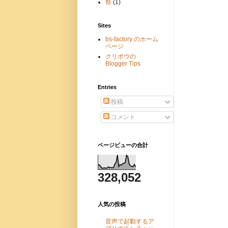
祭
(1)
Sites
bs-factory のホーム
ページ
クリボウの
Blogger Tips
Entries
投稿
コメント
ページビューの合計
328,052
人気の投稿
音声で起動するア