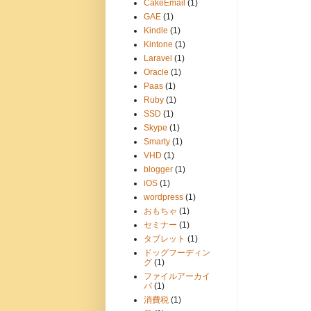
CakeEmail
(1)
GAE
(1)
Kindle
(1)
Kintone
(1)
Laravel
(1)
Oracle
(1)
Paas
(1)
Ruby
(1)
SSD
(1)
Skype
(1)
Smarty
(1)
VHD
(1)
blogger
(1)
iOS
(1)
wordpress
(1)
おもちゃ
(1)
セミナー
(1)
タブレット
(1)
ドッグフーディン
グ
(1)
ファイルアーカイ
バ
(1)
消費税
(1)