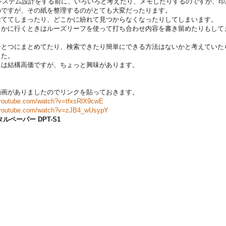
)システム設計をする前に、いろいろと考えたり、メモしたりするのですが、印
のですが、その紙を整理するのがとても大変だったります。
ててしまったり、どこかに紛れて見つからなくなったりしてしまいます。
とかに行くときはルーズリーフを使って打ち合わせ内容を書き留めたりもして
とつにまとめてたり、検索できたり簡単にできる方法はないかと考えていた
した。
には結構高価ですが、ちょっと興味があります。
動画がありましたのでリンクを貼っておきます。
.youtube.com/watch?v=tfxsRlX9cwE
.youtube.com/watch?v=zJB4_wUsypY
ルペーパー DPT-S1