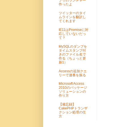
プリのランチャー
作ったよ
ツイッターのタイ
ムラインを翻訳し
てくれます
IE11はPromiseに対
応していないだっ
て？
MySQLのダンプを
タイムスタンプ付
きのファイル名で
作る（ちょっと更
新1）
Accessの追加クエ
リーで連番を振る
Microsoft Access
2010のパッケージ
ソリューションの
作り方
【備忘録】
CakePHPトランザ
クション処理の仕
方