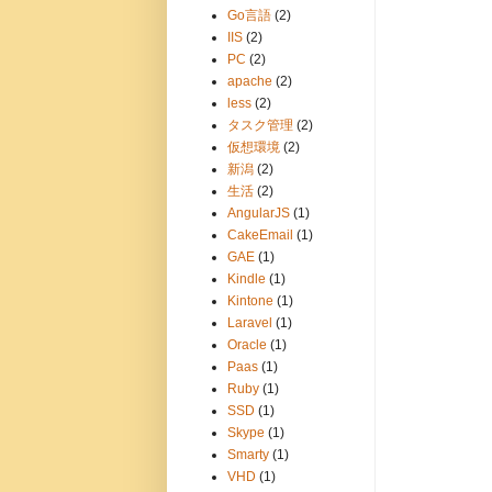
Go言語
(2)
IIS
(2)
PC
(2)
apache
(2)
less
(2)
タスク管理
(2)
仮想環境
(2)
新潟
(2)
生活
(2)
AngularJS
(1)
CakeEmail
(1)
GAE
(1)
Kindle
(1)
Kintone
(1)
Laravel
(1)
Oracle
(1)
Paas
(1)
Ruby
(1)
SSD
(1)
Skype
(1)
Smarty
(1)
VHD
(1)