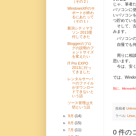
（その２）
じゃ、筆者
WindowsXPのサ
パソコンに
ポートが終わ
いパソコン
るにあたって
つ貯めてい
（その１）
そして、古い
新潟シティマラ
みます。
ソン 2013受
付してきた
パソコンの
Bloggerのブロ
自慢でも何
グの説明のフ
ォントサイズ
周りに相談
を変えたい
思います。
IT Pro EXPO
今は、安く
2013に行っ
てきました
では、Win
レンタルサーバ
ーのファイル
がダウンロー
別に、Micros
ドできないと
いう話
ソース管理は大
切という話
投稿者
Unkn
►
9月
(14)
ラベル:
Linux
►
8月
(15)
►
7月
(11)
0 件の