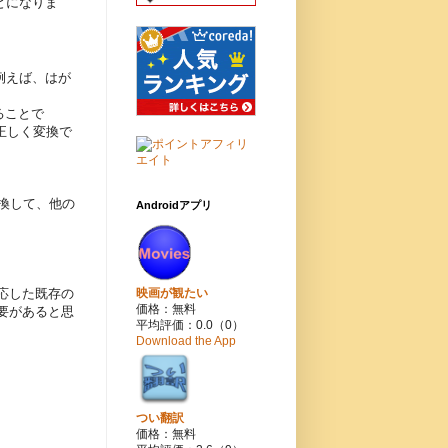
とになりま
（例えば、はが
ることで
部正しく変換で
換して、他の
Androidアプリ
応した既存の
映画が観たい
価格：無料
要があると思
平均評価：0.0（0）
Download the App
つい翻訳
価格：無料