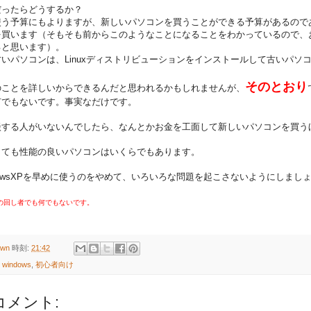
だったらどうするか？
使う予算にもよりますが、新しいパソコンを買うことができる予算があるので
を買います（そもそも前からこのようなことになることをわかっているので、
ると思います）。
パソコンは、Linuxディストリビューションをインストールして古いパソ
そのとおり
ことを詳しいからできるんだと思われるかもしれませんが、
でもないです。事実なだけです。
する人がいないんでしたら、なんとかお金を工面して新しいパソコンを買う
ても性能の良いパソコンはいくらでもあります。
dowsXPを早めに使うのをやめて、いろいろな問題を起こさないようにしまし
oftの回し者でも何でもないです。
own
時刻:
21:42
,
windows
,
初心者向け
コメント: