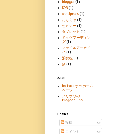
blogger
(1)
iOS
(1)
wordpress
(1)
おもちゃ
(1)
セミナー
(1)
タブレット
(1)
ドッグフーディン
グ
(1)
ファイルアーカイ
バ
(1)
消費税
(1)
祭
(1)
Sites
bs-factory のホーム
ページ
クリボウの
Blogger Tips
Entries
投稿
コメント