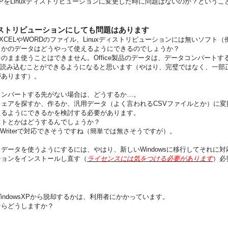
xXPをLinuxディストリビューションに変更した時に問題はないのか？というこ
ディストリビューションにしても問題はあります
XCELやWORDのファイル、Linuxディストリビューションには無いソフト
とかのデータはどうやって使えるようにできるのでしょうか？
まま使うことはできません。Office製品のデータは、データコンバートす
fficeで読み込むことができるようになると思います（やはり、完璧ではなく、一
があります）。
ンバートする先がない場合は、どうするか…。
ウェアを探すか、作るか、汎用データ（よく言われるCSVファイルとか）に変
えるようにできるかを検討する必要があります。
トとかはどうするんでしょうか？
ficeのWriterで対応できそうですね（簡単では無さそうですが）。
ータを使うようにするには、やはり、新しいWindowsに移行してそれに対
ションをインストールし直す（
ライセンスには気をつける必要があります
）必
indowsXPから脱却するかは、利用者にかかっています。
ならどうしますか？