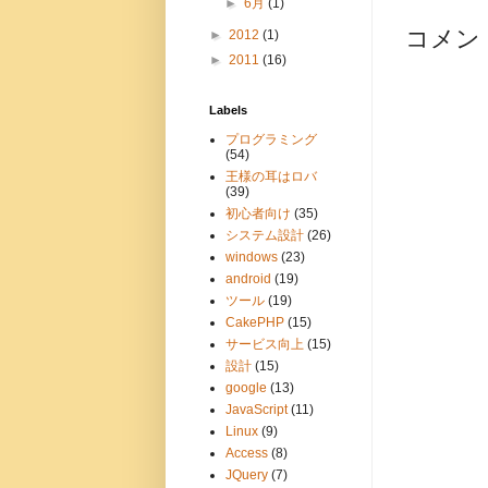
►
6月
(1)
コメン
►
2012
(1)
►
2011
(16)
Labels
プログラミング
(54)
王様の耳はロバ
(39)
初心者向け
(35)
システム設計
(26)
windows
(23)
android
(19)
ツール
(19)
CakePHP
(15)
サービス向上
(15)
設計
(15)
google
(13)
JavaScript
(11)
Linux
(9)
Access
(8)
JQuery
(7)