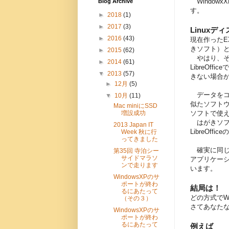
Window
Blog Archive
す。
►
2018
(1)
►
2017
(3)
Linux
►
2016
(43)
現在作ったE
きソフト）
►
2015
(62)
やはり、その
►
2014
(61)
LibreO
▼
2013
(57)
きない場合
►
12月
(5)
データをコ
▼
10月
(11)
似たソフト
Mac miniにSSD
ソフトで使
増設成功
はがきソフ
2013 Japan IT
LibreOf
Week 秋に行
ってきました
確実に同じデ
第35回 寺泊シー
サイドマラソ
アプリケー
ンで走ります
います。
WindowsXPのサ
ポートが終わ
結局は！
るにあたって
どの方式でW
（その３）
さてあなた
WindowsXPのサ
ポートが終わ
るにあたって
例えば