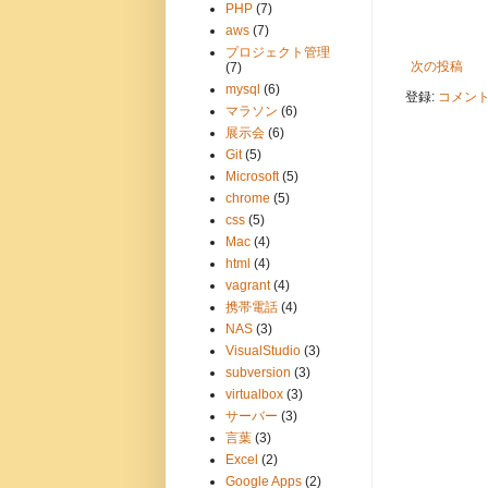
PHP
(7)
aws
(7)
プロジェクト管理
次の投稿
(7)
mysql
(6)
登録:
コメントの
マラソン
(6)
展示会
(6)
Git
(5)
Microsoft
(5)
chrome
(5)
css
(5)
Mac
(4)
html
(4)
vagrant
(4)
携帯電話
(4)
NAS
(3)
VisualStudio
(3)
subversion
(3)
virtualbox
(3)
サーバー
(3)
言葉
(3)
Excel
(2)
Google Apps
(2)