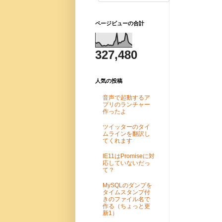
ページビューの合計
327,480
人気の投稿
音声で起動するア
プリのランチャー
作ったよ
ツイッターのタイ
ムラインを翻訳し
てくれます
IE11はPromiseに対
応していないだっ
て？
MySQLのダンプを
タイムスタンプ付
きのファイル名で
作る（ちょっと更
新1）